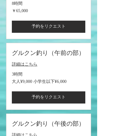
8時間
65,000
￥65,000
円
予約をリクエスト
グルクン釣り（午前の部）
詳細はこちら
3時間
大
大人¥9,000 小学生以下¥6,000
人
¥9,000
小
学
予約をリクエスト
生
以
下
¥6,000
グルクン釣り（午後の部）
詳細はこちら