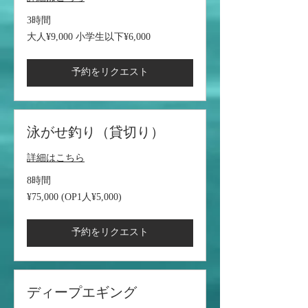
3時間
大
大人¥9,000 小学生以下¥6,000
人
¥9,000
小
学
予約をリクエスト
生
以
下
¥6,000
泳がせ釣り（貸切り）
詳細はこちら
8時間
¥75,000
¥75,000 (OP1人¥5,000)
(OP1
人
¥5,000)
予約をリクエスト
ディープエギング